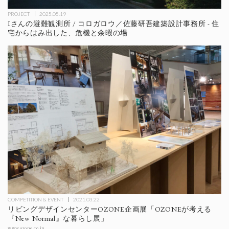
PROJECT
2025.05.19
Iさんの避難観測所 / コロガロウ／佐藤研吾建築設計事務所 - 住
宅からはみ出した、危機と余暇の場
COMPETITION & EVENT
2021.03.22
リビングデザインセンターOZONE企画展「OZONEが考える
『New Normal』な暮らし展」
www.ozone.co.jp