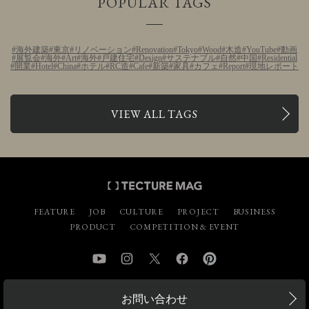
POPULAR TAGS
海外建築
東京
リノベーション
Renovation
Tokyo
Wood
木造
YouTube
動画
展覧会
海外
Art
海外
戸建住宅
Design
サステナブル
自然
中国
Residential
開業
Hotel
China
ホテル
RC造
Cafe
新築
家具
カフェ
Report
現地レポート
VIEW ALL TAGS
FEATURE
JOB
CULTURE
PROJECT
BUSINESS
PRODUCT
COMPETITION & EVENT
YouTube
Instagram
Twitter
Facebook
Pinterest
お問い合わせ