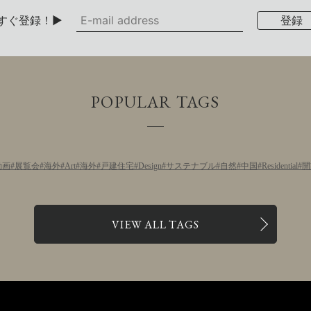
すぐ登録！▶
POPULAR TAGS
動画
展覧会
海外
Art
海外
戸建住宅
Design
サステナブル
自然
中国
Residential
開
VIEW ALL TAGS