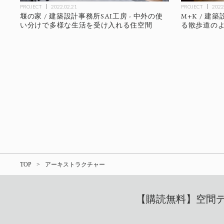
PROJECT
2022.02.21
PROJECT
2022
堰の家 / 建築設計事務所SAI工房 - 中外の使
M+K / 建
い分けで多様な生活を受け入れる住空間
る散歩道の
TOP
アーキストラクチャー
【購読無料】空間デザ