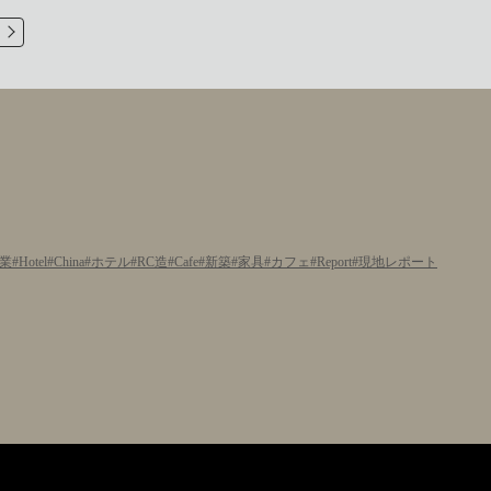
業
Hotel
China
ホテル
RC造
Cafe
新築
家具
カフェ
Report
現地レポート