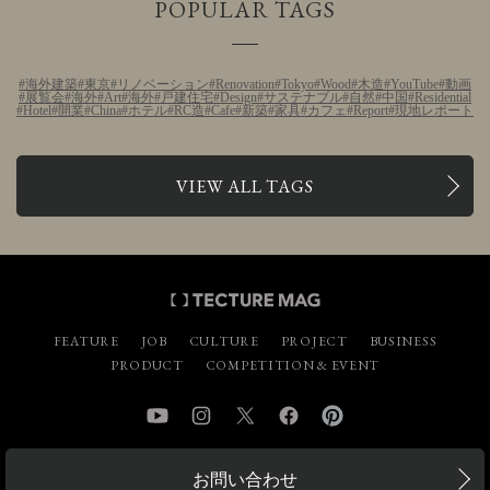
POPULAR TAGS
海外建築
東京
リノベーション
Renovation
Tokyo
Wood
木造
YouTube
動画
展覧会
海外
Art
海外
戸建住宅
Design
サステナブル
自然
中国
Residential
Hotel
開業
China
ホテル
RC造
Cafe
新築
家具
カフェ
Report
現地レポート
VIEW ALL TAGS
FEATURE
JOB
CULTURE
PROJECT
BUSINESS
PRODUCT
COMPETITION & EVENT
YouTube
Instagram
Twitter
Facebook
Pinterest
お問い合わせ