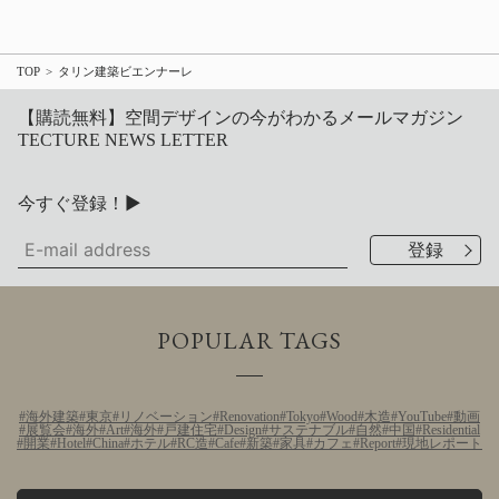
TOP
タリン建築ビエンナーレ
【購読無料】空間デザインの今がわかるメールマガジン
TECTURE NEWS LETTER
今すぐ登録！▶
POPULAR TAGS
海外建築
東京
リノベーション
Renovation
Tokyo
Wood
木造
YouTube
動画
展覧会
海外
Art
海外
戸建住宅
Design
サステナブル
自然
中国
Residential
開業
Hotel
China
ホテル
RC造
Cafe
新築
家具
カフェ
Report
現地レポート