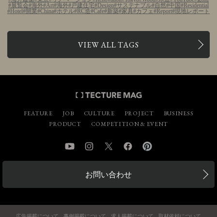
展覧会
海外
Art
海外
戸建住宅
Design
サステナブル
自然
中国
Residential
Hotel
開業
China
ホテル
RC造
Cafe
新築
家具
カフェ
Report
現地レポート
VIEW ALL TAGS
FEATURE
JOB
CULTURE
PROJECT
BUSINESS
PRODUCT
COMPETITION & EVENT
YouTube
Instagram
Twitter
Facebook
Pinterest
お問い合わせ
広告掲載について
事例掲載について
求人掲載について
取材依頼について