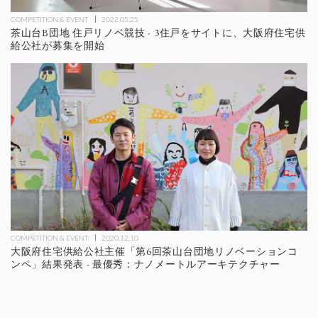
COMPETITION & EVENT
2022.05.25
茶山台B団地 住戸リノベ競技 - 3住戸をサイトに、大阪府住宅供
給公社が募集を開始
COMPETITION & EVENT
2020.12.10
大阪府住宅供給公社主催「第6回茶山台団地リノベーションコ
ンペ」結果発表 - 最優秀：ナノメートルアーキテクチャー