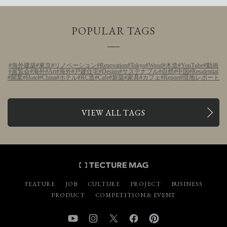
POPULAR TAGS
海外建築
東京
リノベーション
Renovation
Tokyo
Wood
木造
YouTube
動画
展覧会
海外
Art
海外
戸建住宅
Design
サステナブル
自然
中国
Residential
開業
Hotel
China
ホテル
RC造
Cafe
新築
家具
カフェ
Report
現地レポート
VIEW ALL TAGS
FEATURE
JOB
CULTURE
PROJECT
BUSINESS
PRODUCT
COMPETITION & EVENT
YouTube
Instagram
Twitter
Facebook
Pinterest