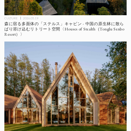
CULTURE
2026.05.19
森に宿る多面体の「ステルス」キャビン - 中国の原生林に散ら
ばり溶け込むリトリート空間〈Houses of Stealth（Tonglu Senbo
Resort）〉