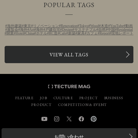
POPULAR TAGS
海外建築
東京
リノベーション
Renovation
Tokyo
Wood
木造
YouTube
動画
展覧会
海外
Art
海外
戸建住宅
Design
サステナブル
自然
中国
Residential
開業
Hotel
China
ホテル
RC造
Cafe
新築
家具
カフェ
Report
現地レポート
VIEW ALL TAGS
FEATURE
JOB
CULTURE
PROJECT
BUSINESS
PRODUCT
COMPETITION & EVENT
YouTube
Instagram
Twitter
Facebook
Pinterest
お問い合わせ