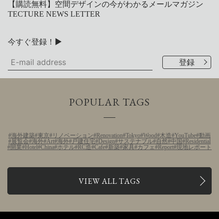
【購読無料】空間デザインの今がわかるメールマガジン
TECTURE NEWS LETTER
今すぐ登録！▶
POPULAR TAGS
海外建築
東京
リノベーション
Renovation
Tokyo
Wood
木造
YouTube
動画
展覧会
海外
Art
海外
戸建住宅
Design
サステナブル
自然
中国
Residential
開業
Hotel
China
ホテル
RC造
Cafe
新築
家具
カフェ
Report
現地レポート
VIEW ALL TAGS