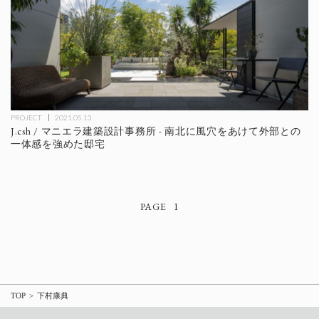
PROJECT
2021.05.13
J.csh / マニエラ建築設計事務所 - 南北に風穴をあけて外部との
一体感を強めた邸宅
1
TOP
下村康典