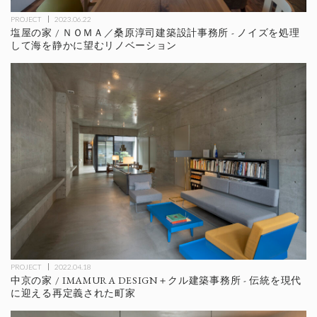
PROJECT
2023.06.22
塩屋の家 / ＮＯＭＡ／桑原淳司建築設計事務所 - ノイズを処理
して海を静かに望むリノベーション
PROJECT
2022.04.18
中京の家 / IMAMURA DESIGN＋クル建築事務所 - 伝統を現代
に迎える再定義された町家