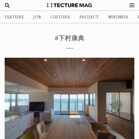
FEATURE
JOB
CULTURE
PROJECT
BUSINESS
#下村康典