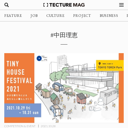
FEATURE
JOB
CULTURE
PROJECT
BUSINESS
#中田理恵
COMPETITION & EVENT
2021.10.28