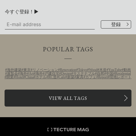
今すぐ登録！▶
POPULAR TAGS
海外建築
東京
リノベーション
Renovation
Tokyo
Wood
木造
YouTube
動画
展覧会
海外
Art
海外
戸建住宅
Design
サステナブル
自然
中国
Residential
開業
Hotel
China
ホテル
RC造
Cafe
新築
家具
カフェ
Report
現地レポート
VIEW ALL TAGS