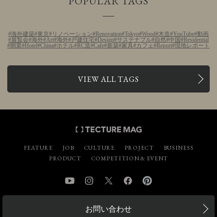
POPULAR TAGS
海外建築
東京
リノベーション
Renovation
Tokyo
Wood
木造
YouTube
動画
展覧会
海外
Art
海外
戸建住宅
Design
サステナブル
自然
中国
Residential
開業
Hotel
China
ホテル
RC造
Cafe
新築
家具
カフェ
Report
現地レポート
VIEW ALL TAGS
FEATURE
JOB
CULTURE
PROJECT
BUSINESS
PRODUCT
COMPETITION & EVENT
YouTube
Instagram
Twitter
Facebook
Pinterest
お問い合わせ