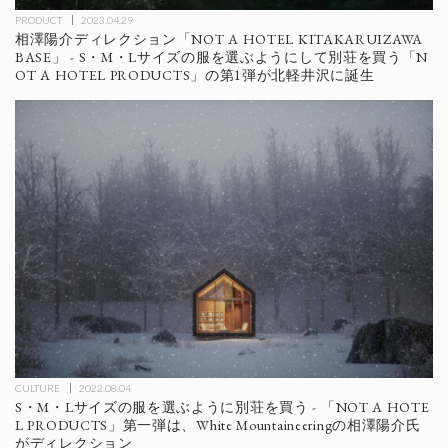
PRODUCT
2023.04.29
相澤陽介ディレクション「NOT A HOTEL KITAKARUIZAWA
BASE」 - S・M・Lサイズの服を選ぶようにして別荘を買う「N
OT A HOTEL PRODUCTS」の第1弾が北軽井沢に誕生
CULTURE
2022.08.04
S・M・Lサイズの服を選ぶように別荘を買う - 「NOT A HOTE
L PRODUCTS」第一弾は、White Mountaineeringの相澤陽介氏
がディレクション