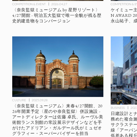
COMPETITION & EVENT
2026.04.27
COMPETITION & 
〈奈良監獄ミュージアム by 星野リゾート〉
ケイミュー主催
4/27開館 - 明治五大監獄で唯一全貌が残る歴
N AWARD
史的建造物をコンバージョン
永山祐子、成
CULTURE
2025.09.28
〈奈良監獄ミュージアム〉来春4/27開館、20
BUSINESS
2023
26年開業予定〈星のや奈良監獄〉併設施設 -
日建設計と
アートディレクターは佐藤 卓氏、ルーヴル美
務めた複合施設〈S
術館ランス別館の常設展示デザインなどを手
サクラステージ
がけたアドリアン・ガルデール氏がミュゼオ
線「アーバ
グラフィー・スーパーバイザーを担当
低差ある桜