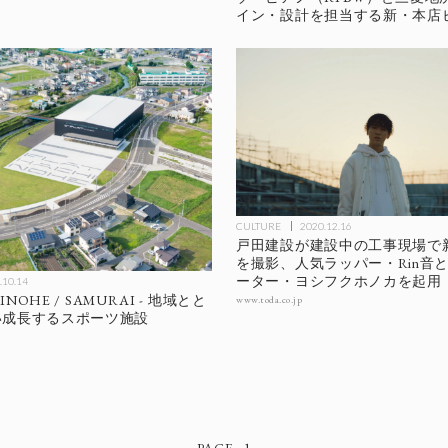
イン・設計を担当する新・本店
CULTURE
2020.12.16
戸田建設が建設中の工事現場で
を撮影、人気ラッパー・Rin音
ーター・ヨシフクホノカを起用
.10.14
INOHE / SAMURAI - 地域とと
www.toda.co.jp
い成長するスポーツ施設
1