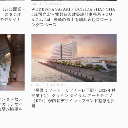
PROJECT
2025.11.07
/11開業 -
WORK@NAGASAKI / UCHIDA SHANGHA
ツ、スタジオ
I 庄司光宏＋牧野恭久建築設計事務所＋OU-
峡のデザイナ
A Co., Ltd - 長崎の風土を編み込むコワーキ
ングスペース
CULTURE
2023.08.29
〈星野リゾート リゾナーレ下関〉2025年秋
開業予定 - クライン ダイサム アーキテクツ
ーションセン
（KDa）が内装デザイン・ブランド監修を担
タマガミデザイ
当
れ壁が眺望を