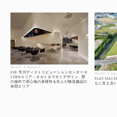
PROJECT
2022.01.13
ESR 市川ディストリビューションセンター K
PROJECT
2021
LÜBBエリア / タカトタマガミデザイン - 壁
FLAT HACH
の操作で居心地の多様性を生んだ物流施設の
もに支え合
休憩エリア