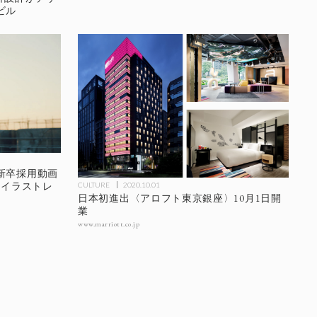
ビル
新卒採用動画
とイラストレ
CULTURE
2020.10.01
日本初進出〈アロフト東京銀座〉10月1日開
業
www.marriott.co.jp