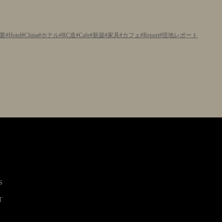
業
Hotel
China
ホテル
RC造
Cafe
新築
家具
カフェ
Report
現地レポート
S
T