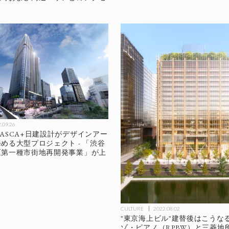
.09.26
ASCA+日建設計がデザインアー
める大型プロジェクト - 「渋谷
区第一種市街地再開発事業」が上
CULTURE
2022.08.02
"東京海上ビル"建替後はこうなる！
ゾ・ピアノ（RPBW）と三菱地