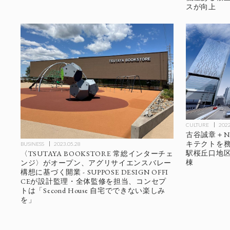
スが向上
CULTURE
2022
古谷誠章＋N
キテクトを務
BUSINESS
2023.05.28
駅桜丘口地
〈TSUTAYA BOOKSTORE 常総インターチェ
棟
ンジ〉がオープン、アグリサイエンスバレー
構想に基づく開業 - SUPPOSE DESIGN OFFI
CEが設計監理・全体監修を担当、コンセプ
トは「Second House 自宅でできない楽しみ
を」