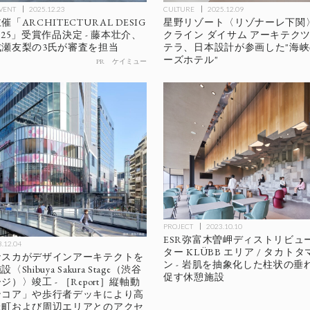
EVENT
2025.12.23
CULTURE
2025.12.09
「ARCHITECTURAL DESIG
星野リゾート〈リゾナーレ下関〉12
 2025」受賞作品決定 - 藤本壮介、
クライン ダイサム アーキテク
瀬友梨の3氏が審査を担当
テラ、日本設計が参画した"海
ーズホテル"
PR
ケイミュー
PROJECT
2023.10.10
ESR弥富木曽岬ディストリビュ
.12.04
ター KLÜBB エリア / タカト
ナスカがデザインアーキテクトを
ン - 岩肌を抽象化した柱状の垂
hibuya Sakura Stage（渋谷
促す休憩施設
）〉竣工 - ［Report］縦軸動
ンコア」や歩行者デッキにより高
丘町および周辺エリアとのアクセ