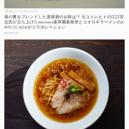
PRODUCT
2020.07.26
蚕の糞をブレンドした蒸留酒のお味は？ 元ユトレヒトの江口宏
志氏が立ち上げたmitosaya薬草園蒸留所とコオロギラーメンのA
NTCICADAがコラボレーション
prtimes.jp