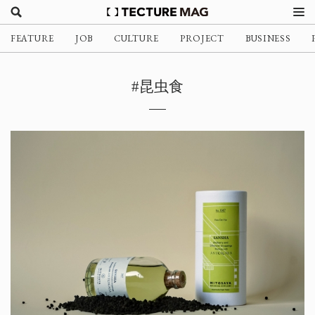
FEATURE
JOB
CULTURE
PROJECT
BUSINESS
#昆虫食