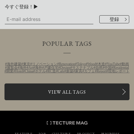
今すぐ登録！▶
POPULAR TAGS
海外建築
東京
リノベーション
Renovation
Tokyo
Wood
木造
YouTube
動画
展覧会
海外
Art
海外
戸建住宅
Design
サステナブル
自然
中国
Residential
開業
Hotel
China
ホテル
RC造
Cafe
新築
家具
カフェ
Report
現地レポート
VIEW ALL TAGS