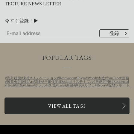
TECTURE NEWS LETTER
今すぐ登録！▶
POPULAR TAGS
海外建築
東京
リノベーション
Renovation
Tokyo
Wood
木造
YouTube
動画
展覧会
海外
Art
海外
戸建住宅
Design
サステナブル
自然
中国
Residential
Hotel
開業
China
ホテル
RC造
Cafe
新築
家具
カフェ
Report
現地レポート
VIEW ALL TAGS