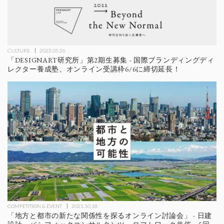
CULTURE
2022.05.26
「DESIGNART研究所」第2期生募集 - 国際ブランディングディ
レクター養成塾、オンライン受講枠6/6に締切延長！
COMPETITION & EVENT
2021.10.18
「地方と都市の新たな関係性を探るオンライン討論会」 - 日建