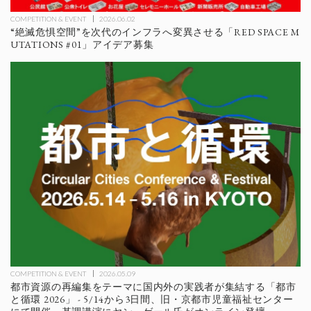
COMPETITION & EVENT
2026.06.02
“絶滅危惧空間”を次代のインフラへ変異させる「RED SPACE M
UTATIONS #01」アイデア募集
COMPETITION & EVENT
2026.05.09
都市資源の再編集をテーマに国内外の実践者が集結する「都市
と循環 2026」 - 5/14から3日間、旧・京都市児童福祉センター