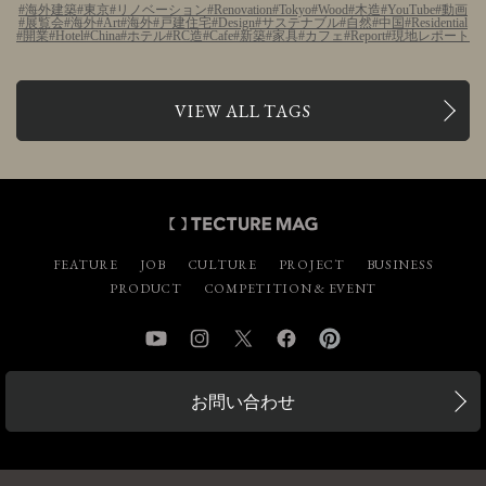
海外建築
東京
リノベーション
Renovation
Tokyo
Wood
木造
YouTube
動画
展覧会
海外
Art
海外
戸建住宅
Design
サステナブル
自然
中国
Residential
開業
Hotel
China
ホテル
RC造
Cafe
新築
家具
カフェ
Report
現地レポート
VIEW ALL TAGS
FEATURE
JOB
CULTURE
PROJECT
BUSINESS
PRODUCT
COMPETITION & EVENT
YouTube
Instagram
Twitter
Facebook
Pinterest
お問い合わせ