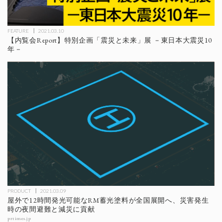
FEATURE
2021.03.10
【内覧会Report】特別企画「震災と未来」展 －東日本大震災10
年－
PRODUCT
2021.03.09
屋外で12時間発光可能なRM蓄光塗料が全国展開へ、災害発生
時の夜間避難と減災に貢献
prtimes.jp