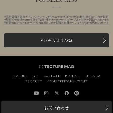
海外建築
東京
リノベーション
Renovation
Tokyo
Wood
木造
YouTube
動画
展覧会
海外
Art
海外
戸建住宅
Design
サステナブル
自然
中国
Residential
開業
Hotel
China
ホテル
RC造
Cafe
新築
家具
カフェ
Report
現地レポート
VIEW ALL TAGS
FEATURE
JOB
CULTURE
PROJECT
BUSINESS
PRODUCT
COMPETITION & EVENT
YouTube
Instagram
Twitter
Facebook
Pinterest
お問い合わせ