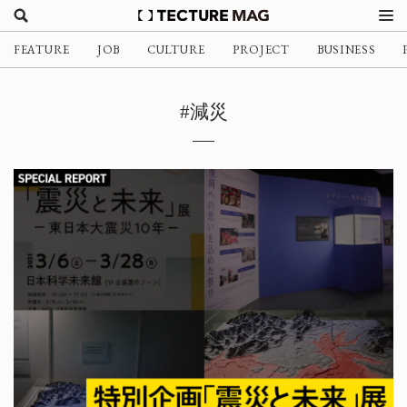
FEATURE
JOB
CULTURE
PROJECT
BUSINESS
#減災