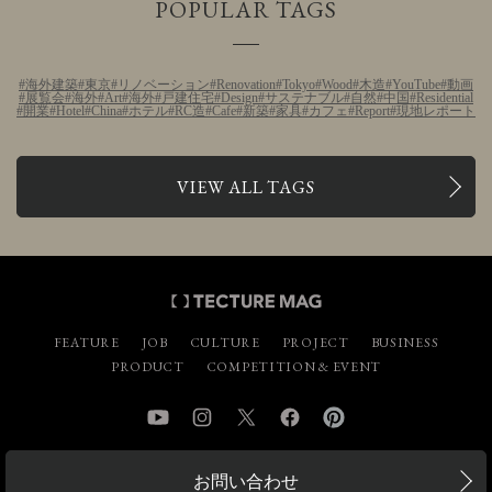
POPULAR TAGS
海外建築
東京
リノベーション
Renovation
Tokyo
Wood
木造
YouTube
動画
展覧会
海外
Art
海外
戸建住宅
Design
サステナブル
自然
中国
Residential
開業
Hotel
China
ホテル
RC造
Cafe
新築
家具
カフェ
Report
現地レポート
VIEW ALL TAGS
FEATURE
JOB
CULTURE
PROJECT
BUSINESS
PRODUCT
COMPETITION & EVENT
YouTube
Instagram
Twitter
Facebook
Pinterest
お問い合わせ