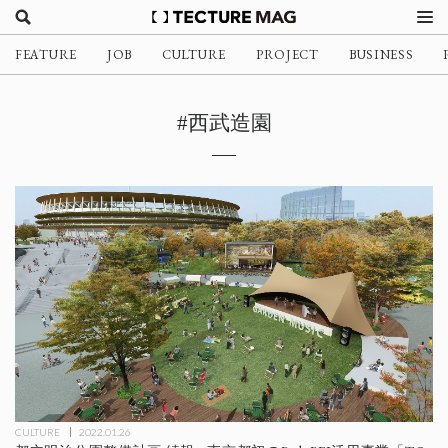
FEATURE
JOB
CULTURE
PROJECT
BUSINESS
#西武造園
CULTURE
2022.01.26