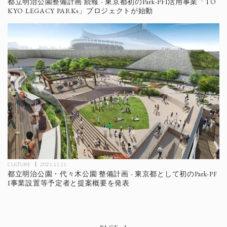
都立明治公園整備計画 続報 - 東京都初のPark-PFI活用事業「TO
KYO LEGACY PARKs」プロジェクトが始動
CULTURE
2021.11.11
都立明治公園・代々木公園 整備計画 - 東京都として初のPark-PF
I事業設置等予定者と提案概要を発表