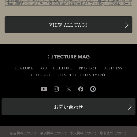
展覧会
海外
Art
海外
戸建住宅
Design
サステナブル
自然
中国
Residential
Hotel
開業
China
ホテル
RC造
Cafe
新築
家具
カフェ
Report
現地レポート
VIEW ALL TAGS
FEATURE
JOB
CULTURE
PROJECT
BUSINESS
PRODUCT
COMPETITION & EVENT
YouTube
Instagram
Twitter
Facebook
Pinterest
お問い合わせ
広告掲載について
事例掲載について
求人掲載について
取材依頼について