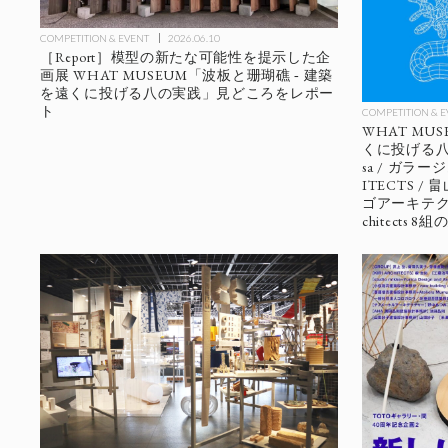
COMPETITION & EVENT
2026.06.10
［Report］模型の新たな可能性を提示した企
画展 WHAT MUSEUM「波板と珊瑚礁 ‐ 建築
を遠くに投げる八の実践」見どころをレポー
ト
COMPETITION & 
WHAT MU
くに投げる八の実践
sa / ガラージ
ITECTS 
ゴアーキテクツ
chitects