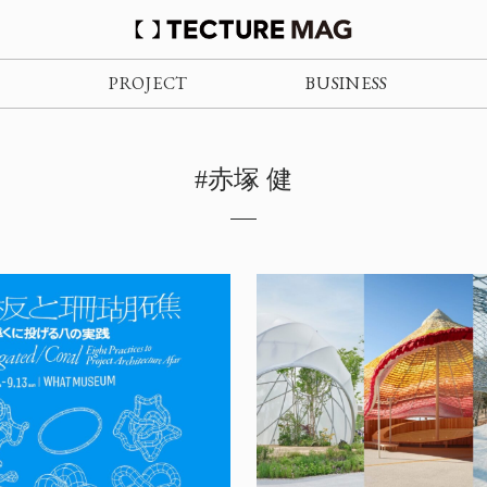
PROJECT
BUSINESS
#赤塚 健