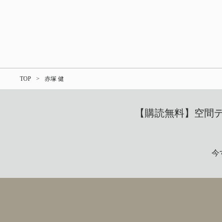
TOP
赤塚 健
【購読無料】空間デザ
今