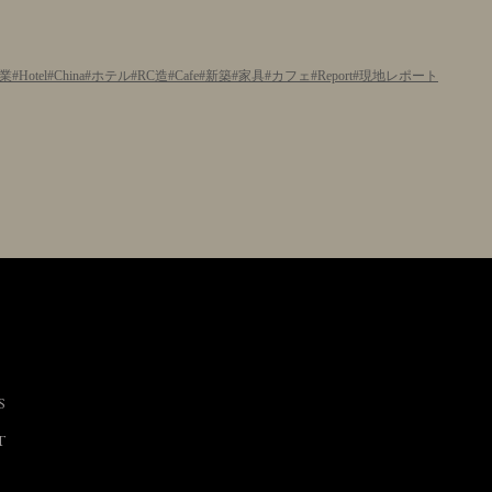
業
Hotel
China
ホテル
RC造
Cafe
新築
家具
カフェ
Report
現地レポート
S
T