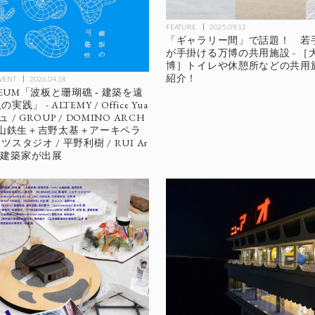
FEATURE
2025.09.12
「ギャラリー間」で話題！ 若手
が手掛ける万博の共用施設 - ［
博］トイレや休憩所などの共用
紹介！
EVENT
2026.04.18
SEUM「波板と珊瑚礁 ‐ 建築を遠
」 - ALTEMY / Office Yua
ュ / GROUP / DOMINO ARCH
/ 畠山鉄生＋吉野太基＋アーキペラ
スタジオ / 平野利樹 / RUI Ar
 8組の建築家が出展