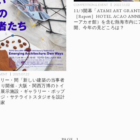
COMPETITION & EVENT
2022.11.02
11/3開幕「ATAMI ART GRANT 
［Report］HOTEL ACAO A
ーアカオ館）を含む熱海市内に
開、今年の見どころは？
EVENT
2025.07.22
ラリー・間「新しい建築の当事者
より開催 - 大阪・関西万博のトイ
・展示施設・ギャラリー・ポップ
ージ・サテライトスタジオを設計
築家
1