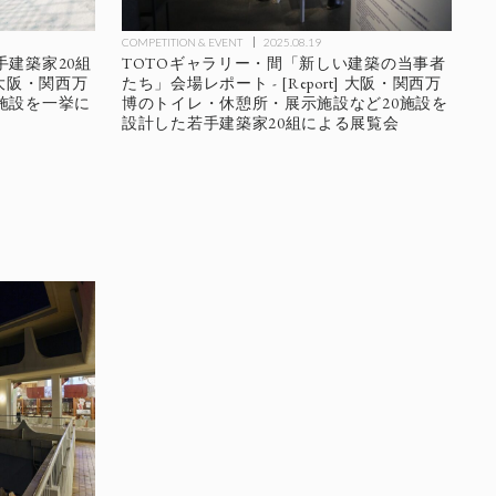
COMPETITION & EVENT
2025.08.19
建築家20組
TOTOギャラリー・間「新しい建築の当事者
大阪・関西万
たち」会場レポート - [Report] 大阪・関西万
施設を一挙に
博のトイレ・休憩所・展示施設など20施設を
設計した若手建築家20組による展覧会