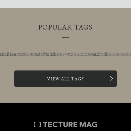
POPULAR TAGS
動画
展覧会
海外
Art
海外
戸建住宅
Design
サステナブル
自然
中国
Residential
Ho
VIEW ALL TAGS