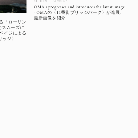
CULTURE
2020.07.18
OMA's progresses and introduces the latest image
- OMAの〈11番街ブリッジパーク〉が進展、
最新画像を紹介
わる「ローリン
でスムーズに
・ペイジによる
リッジ〉