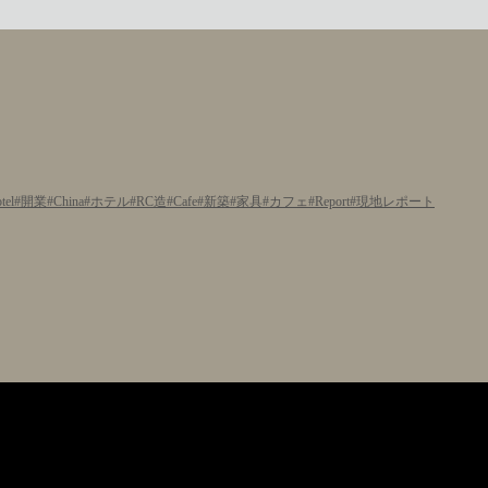
tel
開業
China
ホテル
RC造
Cafe
新築
家具
カフェ
Report
現地レポート