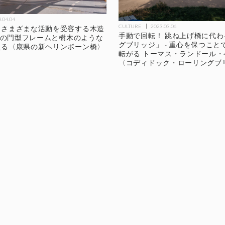
.04.04
CULTURE
2023.03.06
しさまざまな活動を受容する木造
手動で回転！ 跳ね上げ橋に代
成材の門型フレームと樹木のような
グブリッジ」 - 重心を保つこと
える〈康県の新ヘリンボーン橋〉
転がる トーマス・ランドール
〈コディドック・ローリングブ