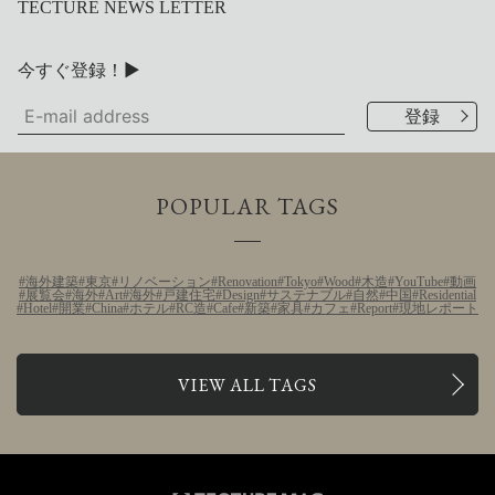
TECTURE NEWS LETTER
今すぐ登録！▶
POPULAR TAGS
海外建築
東京
リノベーション
Renovation
Tokyo
Wood
木造
YouTube
動画
展覧会
海外
Art
海外
戸建住宅
Design
サステナブル
自然
中国
Residential
Hotel
開業
China
ホテル
RC造
Cafe
新築
家具
カフェ
Report
現地レポート
VIEW ALL TAGS