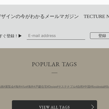
インの今がわかるメールマガジン TECTURE NEW
すぐ登録！▶
POPULAR TAGS
動画
展覧会
海外
Art
海外
戸建住宅
Design
サステナブル
自然
中国
Residential
Ho
VIEW ALL TAGS