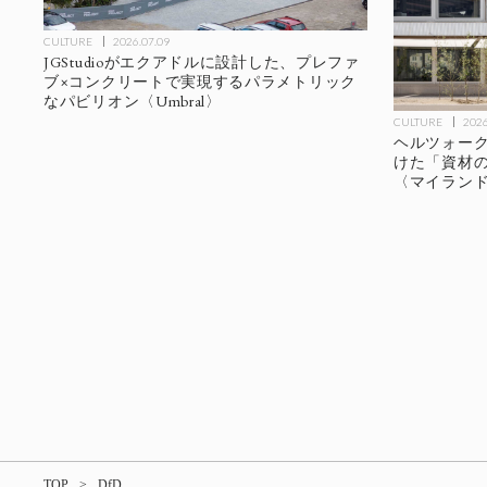
CULTURE
2026.07.09
JGStudioがエクアドルに設計した、プレファ
ブ×コンクリートで実現するパラメトリック
なパビリオン〈Umbral〉
CULTURE
2026
ヘルツォー
けた「資材
〈マイラン
TOP
DfD