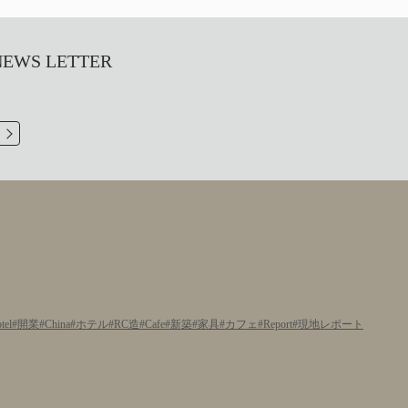
S LETTER
tel
開業
China
ホテル
RC造
Cafe
新築
家具
カフェ
Report
現地レポート