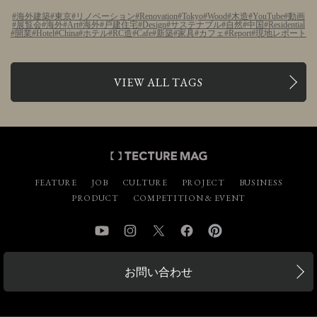
海外建築
東京
リノベーション
Renovation
Tokyo
Wood
木造
YouTube
動画
展覧会
海外
Art
海外
戸建住宅
Design
サステナブル
自然
中国
Residential
開業
Hotel
China
ホテル
RC造
Cafe
新築
家具
カフェ
Report
現地レポート
VIEW ALL TAGS
FEATURE
JOB
CULTURE
PROJECT
BUSINESS
PRODUCT
COMPETITION & EVENT
YouTube
Instagram
Twitter
Facebook
Pinterest
お問い合わせ