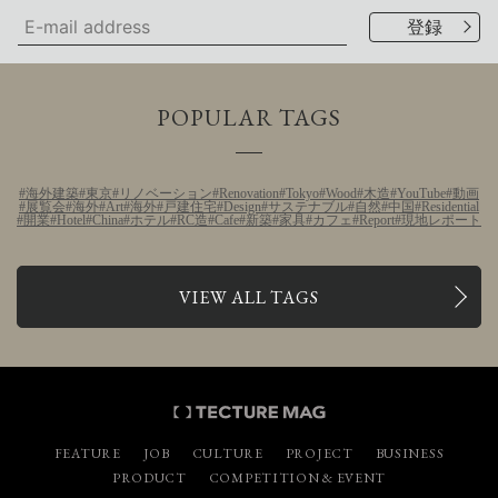
POPULAR TAGS
海外建築
東京
リノベーション
Renovation
Tokyo
Wood
木造
YouTube
動画
展覧会
海外
Art
海外
戸建住宅
Design
サステナブル
自然
中国
Residential
開業
Hotel
China
ホテル
RC造
Cafe
新築
家具
カフェ
Report
現地レポート
VIEW ALL TAGS
FEATURE
JOB
CULTURE
PROJECT
BUSINESS
PRODUCT
COMPETITION & EVENT