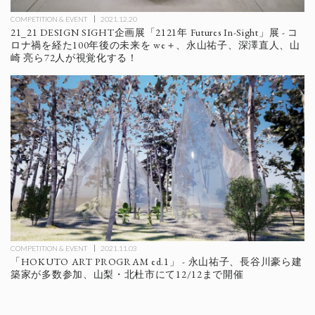
COMPETITION & EVENT
2021.12.20
21_21 DESIGN SIGHT企画展「2121年 Futures In-Sight」展 - コ
ロナ禍を経た100年後の未来を we＋、永山祐子、深澤直人、山
崎 亮ら72人が視覚化する！
COMPETITION & EVENT
2021.11.03
「HOKUTO ART PROGRAM ed.1」 - 永山祐子、長谷川豪ら建
築家が多数参加、山梨・北杜市にて12/12まで開催