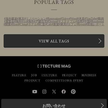
POPULAR TAGS
海外建築
東京
リノベーション
Renovation
Tokyo
Wood
木造
YouTube
動画
展覧会
海外
Art
海外
戸建住宅
Design
サステナブル
自然
中国
Residential
開業
Hotel
China
ホテル
RC造
Cafe
新築
家具
カフェ
Report
現地レポート
VIEW ALL TAGS
FEATURE
JOB
CULTURE
PROJECT
BUSINESS
PRODUCT
COMPETITION & EVENT
YouTube
Instagram
Twitter
Facebook
Pinterest
お問い合わせ