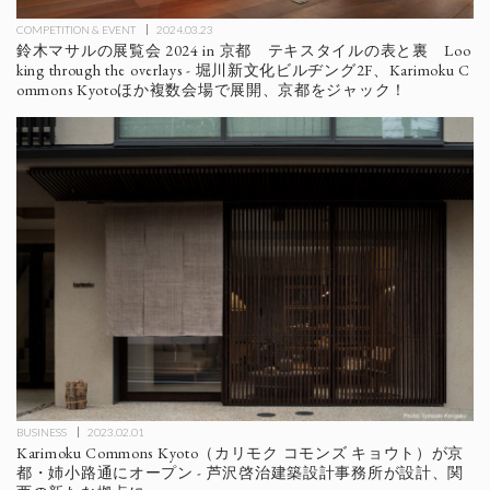
COMPETITION & EVENT
2024.03.23
鈴木マサルの展覧会 2024 in 京都 テキスタイルの表と裏 Loo
king through the overlays - 堀川新文化ビルヂング2F、Karimoku C
ommons Kyotoほか複数会場で展開、京都をジャック！
BUSINESS
2023.02.01
Karimoku Commons Kyoto（カリモク コモンズ キョウト）が京
都・姉小路通にオープン - 芦沢啓治建築設計事務所が設計、関