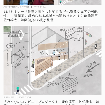
COMPETITION & EVENT
2022.11.26
12/9セミナー「仕事と暮らしを変える-持ち寄るシェアの可能
性-」 - 建築家に求められる地域との関わり方とは？ 能作淳平、
佐竹雄太、加藤健介の3氏が登壇
BUSINESS
2022.09.09
「みんなのコンビニ」プロジェクト - 能作淳平、佐竹雄太、加