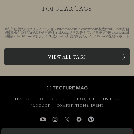
POPULAR TAGS
海外建築
東京
リノベーション
Renovation
Tokyo
Wood
木造
YouTube
動画
展覧会
海外
Art
海外
戸建住宅
Design
サステナブル
自然
中国
Residential
開業
Hotel
China
ホテル
RC造
Cafe
新築
家具
カフェ
Report
現地レポート
VIEW ALL TAGS
FEATURE
JOB
CULTURE
PROJECT
BUSINESS
PRODUCT
COMPETITION & EVENT
YouTube
Instagram
Twitter
Facebook
Pinterest