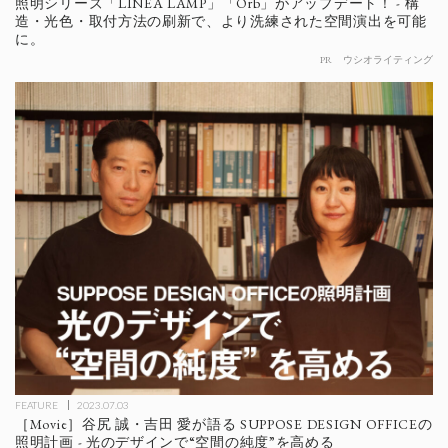
照明シリーズ「LINEA LAMP」「Orb」がアップデート！ - 構
造・光色・取付方法の刷新で、より洗練された空間演出を可能
に。
PR
ウシオライティング
FEATURE
2023.07.03
［Movie］谷尻 誠・吉田 愛が語る SUPPOSE DESIGN OFFICEの
照明計画 - 光のデザインで“空間の純度”を高める