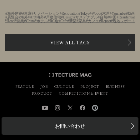
海外建築
東京
リノベーション
Renovation
Tokyo
Wood
木造
YouTube
動画
展覧会
海外
Art
海外
戸建住宅
Design
サステナブル
自然
中国
Residential
Hotel
開業
China
ホテル
RC造
Cafe
新築
家具
カフェ
Report
現地レポート
VIEW ALL TAGS
FEATURE
JOB
CULTURE
PROJECT
BUSINESS
PRODUCT
COMPETITION & EVENT
YouTube
Instagram
Twitter
Facebook
Pinterest
お問い合わせ