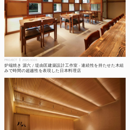
PROJECT
2020.10.01
炉端焼き 源六 / 堤由匡建築設計工作室 - 連続性を持たせた木組
みで時間の超越性を表現した日本料理店