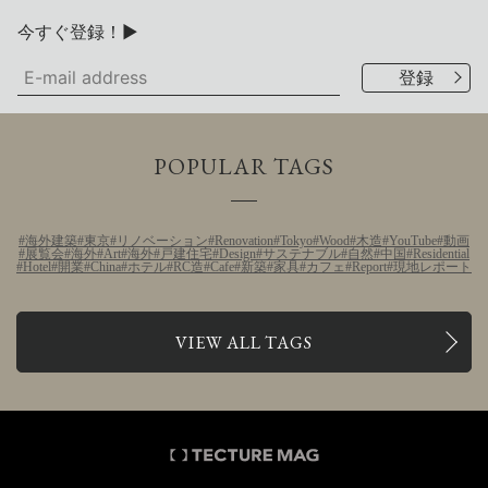
今すぐ登録！▶
POPULAR TAGS
海外建築
東京
リノベーション
Renovation
Tokyo
Wood
木造
YouTube
動画
展覧会
海外
Art
海外
戸建住宅
Design
サステナブル
自然
中国
Residential
Hotel
開業
China
ホテル
RC造
Cafe
新築
家具
カフェ
Report
現地レポート
VIEW ALL TAGS