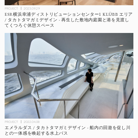
PROJECT
2023.09.29
ESR横浜幸浦ディストリビューションセンター1 KLÜBB エリア
/ タカトタマガミデザイン - 再生した敷地内庭園と港を見渡し
てくつろぐ休憩スペース
PROJECT
2022.04.08
エメラルダス / タカトタマガミデザイン - 船内の回遊を促し川
との一体感を喚起する水上バス