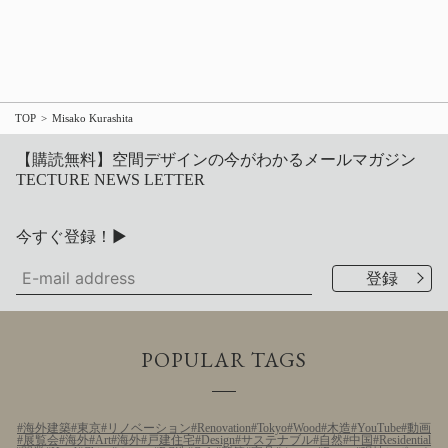
TOP
Misako Kurashita
【購読無料】空間デザインの今がわかるメールマガジン
TECTURE NEWS LETTER
今すぐ登録！▶
POPULAR TAGS
海外建築
東京
リノベーション
Renovation
Tokyo
Wood
木造
YouTube
動画
展覧会
海外
Art
海外
戸建住宅
Design
サステナブル
自然
中国
Residential