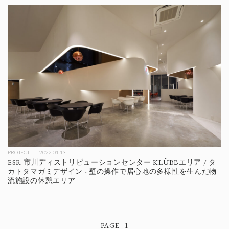
PROJECT
2022.01.13
ESR 市川ディストリビューションセンター KLÜBBエリア / タ
カトタマガミデザイン - 壁の操作で居心地の多様性を生んだ物
流施設の休憩エリア
1