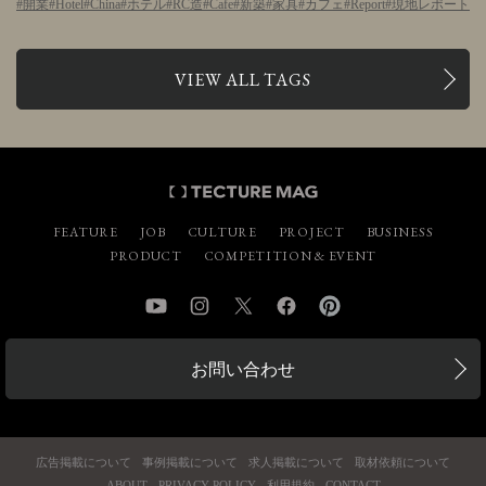
開業
Hotel
China
ホテル
RC造
Cafe
新築
家具
カフェ
Report
現地レポート
VIEW ALL TAGS
FEATURE
JOB
CULTURE
PROJECT
BUSINESS
PRODUCT
COMPETITION & EVENT
YouTube
Instagram
Twitter
Facebook
Pinterest
お問い合わせ
広告掲載について
事例掲載について
求人掲載について
取材依頼について
ABOUT
PRIVACY POLICY
利用規約
CONTACT