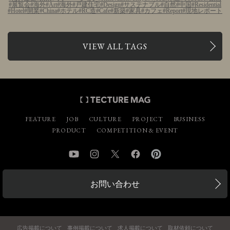
展覧会
海外
Art
海外
戸建住宅
Design
サステナブル
自然
中国
Residential
Hotel
開業
China
ホテル
RC造
Cafe
新築
家具
カフェ
Report
現地レポート
VIEW ALL TAGS
FEATURE
JOB
CULTURE
PROJECT
BUSINESS
PRODUCT
COMPETITION & EVENT
YouTube
Instagram
Twitter
Facebook
Pinterest
お問い合わせ
広告掲載について
事例掲載について
求人掲載について
取材依頼について