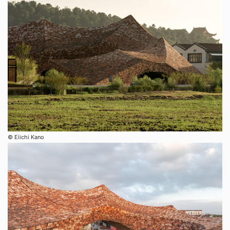
©︎ Eiichi Kano