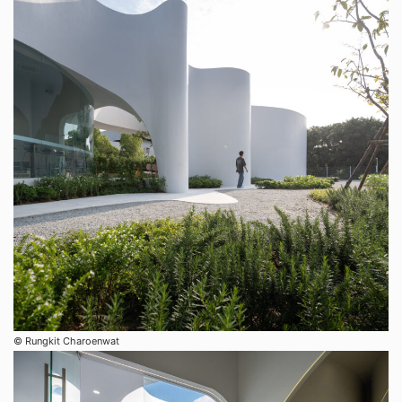
©︎ Rungkit Charoenwat