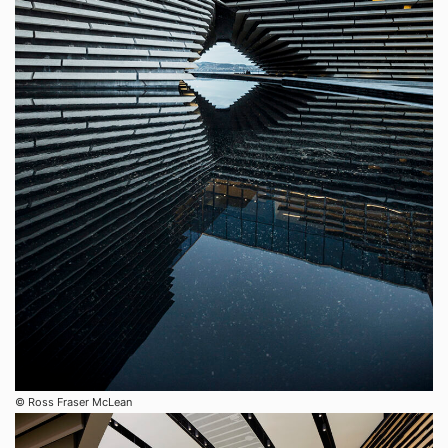
©︎ Ross Fraser McLean