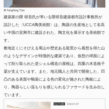
©︎ Fangfang Tian
建築家の隈 研吾氏が率いる隈研吾建築都市設計事務所が
設計した〈UCCA陶美術館〉は、陶器の生産地として名高
い中国の宜興市に建設された、陶文化を展示する美術館で
す。
敷地近くにそびえる蜀山や歴史ある龍窯から着想を得た山
のようなデザインが特徴的な建築であり、仮想の球面によ
って削り取られた逆シェル構造の屋根は、四重の木造格子
梁が支えています。また、地元職人と共同で開発した、凹
凸のある表面や釉薬による色の変化が施された陶板によ
り、陶器らしい温もりを感じられるファサードを生み出し
ています。