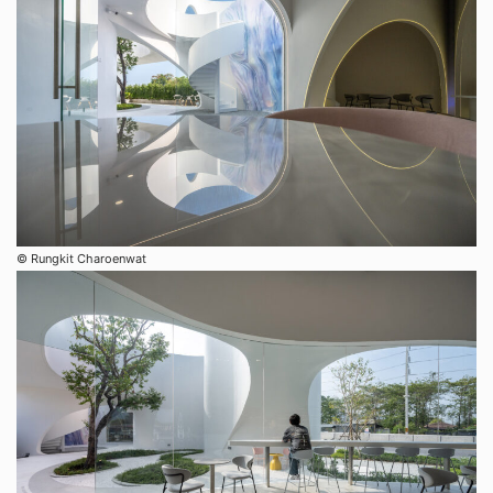
©︎ Rungkit Charoenwat