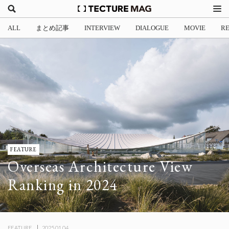
ALL
まとめ記事
INTERVIEW
DIALOGUE
MOVIE
R
FEATURE
Overseas Architecture View
Ranking in 2024
FEATURE
2025.01.04