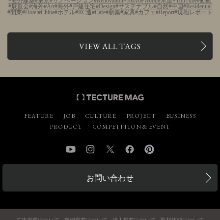
海外建築
東京
リノベーション
Renovation
Tokyo
Wood
木造
YouTube
動画
展覧会
海外
Art
海外
戸建住宅
Design
サステナブル
自然
中国
Residential
開業
Hotel
China
ホテル
RC造
Cafe
新築
家具
カフェ
Report
現地レポート
VIEW ALL TAGS
FEATURE
JOB
CULTURE
PROJECT
BUSINESS
PRODUCT
COMPETITION & EVENT
YouTube
Instagram
Twitter
Facebook
Pinterest
お問い合わせ
広告掲載について
事例掲載について
求人掲載について
取材依頼について