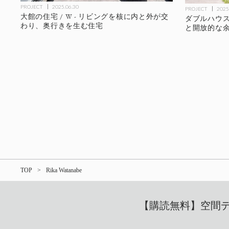
PROJECT
2025.06.30
PROJECT
2025
大館の住宅 / W - リビングを核に内と外が交
ダブルハウス 
わり、奥行きを生む住宅
と開放的な
TOP
Rika Watanabe
【購読無料】空間デザ