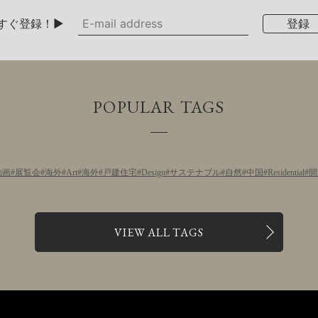
すぐ登録！▶
POPULAR TAGS
動画
展覧会
海外
Art
海外
戸建住宅
Design
サステナブル
自然
中国
Residential
開
VIEW ALL TAGS