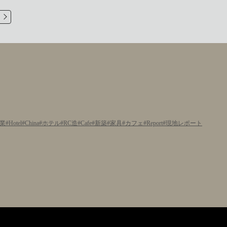
業
Hotel
China
ホテル
RC造
Cafe
新築
家具
カフェ
Report
現地レポート