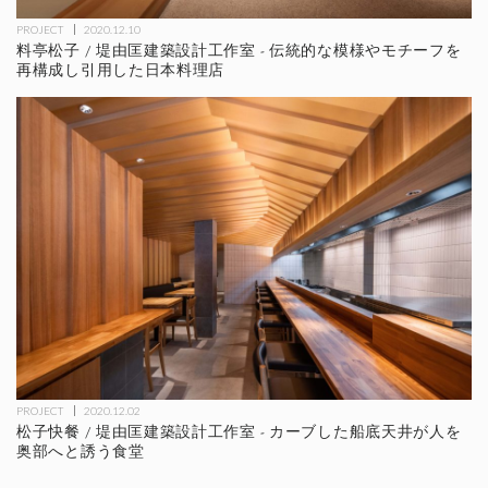
PROJECT
2020.12.10
料亭松子 / 堤由匡建築設計工作室 - 伝統的な模様やモチーフを
再構成し引用した日本料理店
PROJECT
2020.12.02
松子快餐 / 堤由匡建築設計工作室 - カーブした船底天井が人を
奥部へと誘う食堂