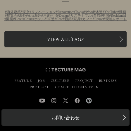
海外建築
東京
リノベーション
Renovation
Tokyo
Wood
木造
YouTube
動画
展覧会
海外
Art
海外
戸建住宅
Design
サステナブル
自然
中国
Residential
開業
Hotel
China
ホテル
RC造
Cafe
新築
家具
カフェ
Report
現地レポート
VIEW ALL TAGS
FEATURE
JOB
CULTURE
PROJECT
BUSINESS
PRODUCT
COMPETITION & EVENT
YouTube
Instagram
Twitter
Facebook
Pinterest
お問い合わせ