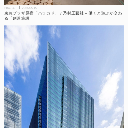
PROJECT
2026.05.15
東急プラザ原宿「ハラカド」 / 乃村工藝社 – 働くと遊ぶが交わ
る「創造施設」