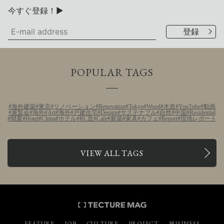
今すぐ登録！▶
POPULAR TAGS
海外建築
東京
リノベーション
Renovation
Tokyo
Wood
木造
YouTube
動画
展覧会
海外
Art
海外
戸建住宅
Design
サステナブル
自然
中国
Residential
開業
Hotel
China
ホテル
RC造
Cafe
新築
家具
カフェ
Report
現地レポート
VIEW ALL TAGS
FEATURE
JOB
CULTURE
PROJECT
BUSINESS