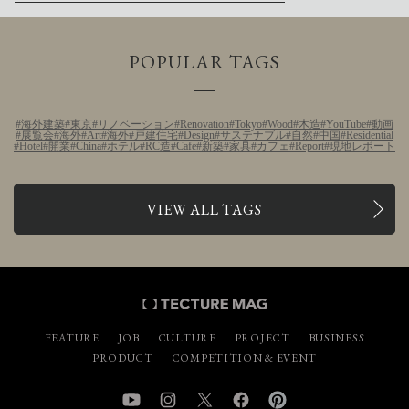
POPULAR TAGS
海外建築
東京
リノベーション
Renovation
Tokyo
Wood
木造
YouTube
動画
展覧会
海外
Art
海外
戸建住宅
Design
サステナブル
自然
中国
Residential
Hotel
開業
China
ホテル
RC造
Cafe
新築
家具
カフェ
Report
現地レポート
VIEW ALL TAGS
FEATURE
JOB
CULTURE
PROJECT
BUSINESS
PRODUCT
COMPETITION & EVENT
YouTube
Instagram
Twitter
Facebook
Pinterest