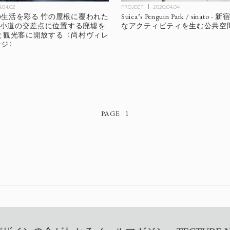
.04.02
PROJECT
2020.04.04
生活を彩る 竹の屋根に覆われた
Suica’s Penguin Park / sinat
- 小道の交差点に位置する廃墟を
なアクティビティを生む公共空
と観光客に開放する〈尚村ヴィレ
ンジ〉
1