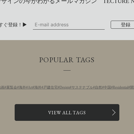
インの今がわかるメールマガジン TECTURE NEW
すぐ登録！▶
POPULAR TAGS
動画
展覧会
海外
Art
海外
戸建住宅
Design
サステナブル
自然
中国
Residential
開
VIEW ALL TAGS