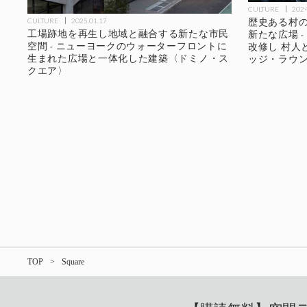
CULTURE
2024
歴史ある村の
CULTURE
2025.01.17
工場跡地を再生し地域と融合する新たな市民
新たな広場 
空間 - ニューヨークのウォーターフロントに
改修し 村人
生まれた広場と一体化した建築〈ドミノ・ス
ッジ・ラウ
クエア〉
TOP
Square