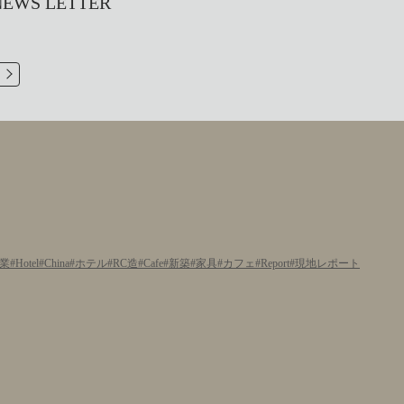
S LETTER
業
Hotel
China
ホテル
RC造
Cafe
新築
家具
カフェ
Report
現地レポート