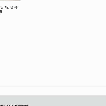
o - 新宿周辺の多様
間