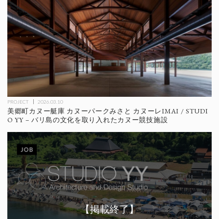
PROJECT
2026.03.10
美郷町カヌー艇庫 カヌーパークみさと カヌーレIMAI / STUDI
O YY – バリ島の文化を取り入れたカヌー競技施設