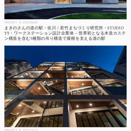
PROJECT
2025.08.05
まきのさんの道の駅・佐川 / 若竹まちづくり研究所・STUDIO
YY・ワークステーション設計企業体 – 世界初となる木造カステ
ン構造を含む3種類の吊り構造で屋根を支える道の駅
PROJECT
2025.07.22