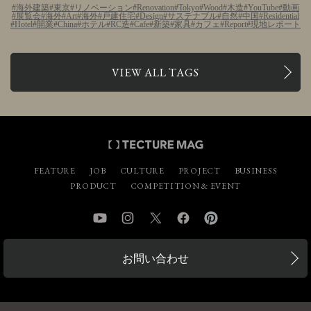
海外建築
東京
リノベーション
Renovation
Tokyo
Wood
木造
YouTube
動画
展覧会
海外
Art
海外
戸建住宅
Design
サステナブル
自然
中国
Residential
Hotel
開業
China
ホテル
RC造
Cafe
新築
家具
カフェ
Report
現地レポート
VIEW ALL TAGS
FEATURE
JOB
CULTURE
PROJECT
BUSINESS
PRODUCT
COMPETITION & EVENT
YouTube
Instagram
Twitter
Facebook
Pinterest
お問い合わせ