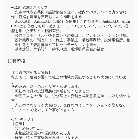
■02.新卒設計スタッフ
・先輩や代表と共同で設計業務を担い、社内外のメンバーと力を合わ
せ、目指す建築を実現していく補助をする。
・AutoCAD、ArchiCAD（BIM）を使用した作図業務。AutoCAD、Archi
CADは初心者でも可（教えます）。3Dモデリング、レンダリング、模
型を用いたデザイン検討業務。
・公共プロポーザル・指名コンペの案出し、プレゼンテーション作成。
・設計業務の一環として、施主、事業主、構造事務所、設備事務所、施
工会社等との設計協議やプレゼンテーションを担当。
・基本設計、実施設計、確認申請、現場監理業務の補助
応募資格
【共通で求める人物像】
私たちは、建築を通して社会や地域に貢献することを大切にしていま
す。
そのため、以下のような方を歓迎します。
・弊社の作品や設計思想に共感してくださる方
・創意工夫を大切にし、学び続ける姿勢と成長意欲を持って取り組める
方
・人とのつながりを大切にし、良好なコミュニケーションを取りなが
ら、チームで協力して仕事ができる方
▪️アーキテクト
【必須】
・設計経験3年以上
・実施設計図面の作図経験がある方
・確認申請・工事監理が単独でできる方