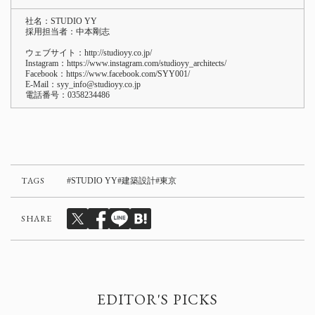
社名：STUDIO YY
採用担当者：中本剛志
ウェブサイト：
http://studioyy.co.jp/
Instagram：
https://www.instagram.com/studioyy_architects/
Facebook：
https://www.facebook.com/SYY001/
E-Mail：syy_info@studioyy.co.jp
電話番号：0358234486
TAGS
STUDIO YY
建築設計
東京
SHARE
EDITOR'S PICKS