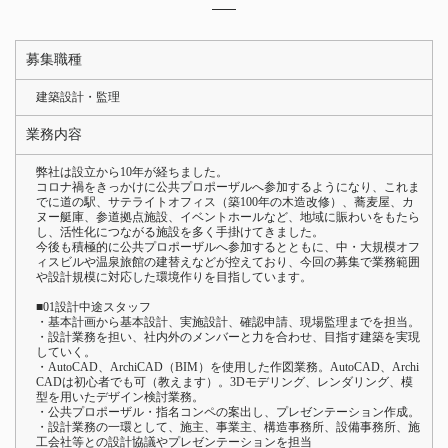
募集職種
建築設計・監理
業務内容
弊社は設立から10年が経ちました。
コロナ禍をきっかけに公共プロポーザルへ参加するようになり、これま
でに道の駅、サテライトオフィス（築100年の木造改修）、蕎麦屋、カ
ヌー艇庫、参道拠点施設、イベントホールなど、地域に賑わいをもたら
し、活性化につながる施設を多く手掛けてきました。
今後も積極的に公共プロポーザルへ参加するとともに、中・大規模オフ
ィスビルや温泉旅館の建替えなどが控えており、今回の募集で業務範囲
や設計規模に対応した環境作りを目指しています。
■01設計中途スタッフ
・基本計画から基本設計、実施設計、確認申請、現場監理までを担当。
・設計業務を担い、社内外のメンバーと力を合わせ、目指す建築を実現
していく。
・AutoCAD、ArchiCAD（BIM）を使用した作図業務。AutoCAD、Archi
CADは初心者でも可（教えます）。3Dモデリング、レンダリング、模
型を用いたデザイン検討業務。
・公共プロポーザル・指名コンペの案出し、プレゼンテーション作成。
・設計業務の一環として、施主、事業主、構造事務所、設備事務所、施
工会社等との設計協議やプレゼンテーションを担当