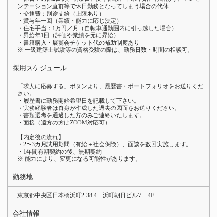
ンテーション直前等で休日勤務となってしまう場合の代休
・交通費：別途支給（上限あり）
・賞与年一回（業績・能力に応じ決定）
・住宅手当：1万円／月（自転車通勤圏内に引っ越した場合）
・昇給年1回（評価や業績を元に昇給）
・書籍購入・展覧会チケット代の補助制度あり
※ 一級建築士試験等の資格受験の際は、勤務日数・時間の相談可。
採用スケジュール
「求人に応募する」ボタンより、履歴書・ポートフォリオをお送りくだ
さい。
・履歴書に勤務開始希望日を記載して下さい。
・実務経験者は自身が作成した過去の図面をお送りください。
・書類選考を通過した方のみご連絡いたします。
・面接（遠方の方はZOOM対応可）
【内定後の流れ】
・2〜3カ月試用期間（有給＋社会保険）、面談を数回実施します。
・1年間有期契約の後、無期契約
※ 能力により、変更になる可能性があります。
勤務地
東京都中央区日本橋浜町2-38-4 浜町朝日ビルV 4F
会社情報