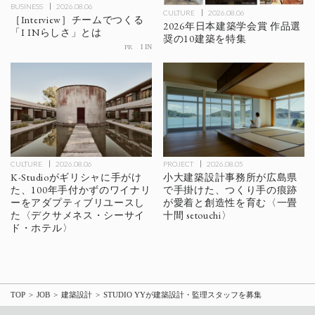
BUSINESS
2026.08.06
CULTURE
2026.08.06
［Interview］チームでつくる
2026年日本建築学会賞 作品選
「I INらしさ」とは
奨の10建築を特集
PR
I IN
CULTURE
2026.08.06
PROJECT
2026.08.05
K-Studioがギリシャに手がけ
小大建築設計事務所が広島県
た、100年手付かずのワイナリ
で手掛けた、つくり手の痕跡
ーをアダプティブリユースし
が愛着と創造性を育む〈一畳
た〈デクサメネス・シーサイ
十間 setouchi〉
ド・ホテル〉
TOP
JOB
建築設計
STUDIO YYが建築設計・監理スタッフを募集