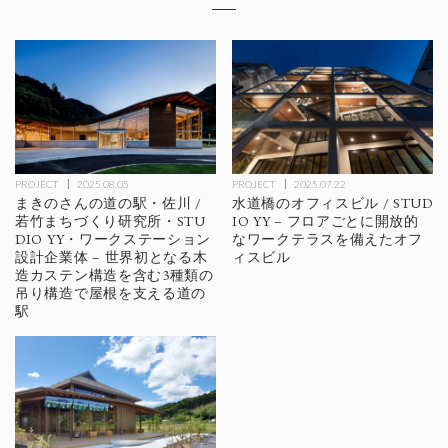
PROJECT
2025.08.05
PROJECT
2025.07.22
まきのさんの道の駅・佐川 /
水道橋のオフィスビル / STUD
若竹まちづくり研究所・STU
IO YY – フロアごとに開放的
DIO YY・ワークステーション
なワークテラスを備えたオフ
設計企業体 – 世界初となる木
ィスビル
造カステン構造を含む3種類の
吊り構造で屋根を支える道の
駅