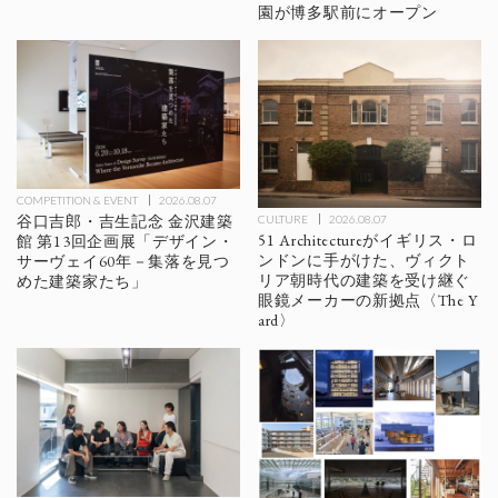
園が博多駅前にオープン
COMPETITION & EVENT
2026.08.07
谷口吉郎・吉生記念 金沢建築
CULTURE
2026.08.07
51 Architectureがイギリス・ロ
館 第13回企画展「デザイン・
ンドンに手がけた、ヴィクト
サーヴェイ60年－集落を見つ
リア朝時代の建築を受け継ぐ
めた建築家たち」
眼鏡メーカーの新拠点〈The Y
ard〉