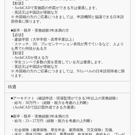
【歓迎】
・ArchiCADで実施図の作図ができる方は優遇します。
・英語又は中国語が堪能な方
※ 外国籍の方のご応募につきましては、申請機関と協議できる日本語
習得者に限ります。
■新卒・既卒・実務経験3年未満の方
【必須】
・建築学部（大学学部・高専卒業以上）
・スケッチ、3D、プレゼンテーション表現が秀でているなど、人より
も秀でた特技がある方
【歓迎】
・ArchiCADが使える方
・学生コンペで多数の賞を受賞している方は優遇します。
・英語又は中国語が堪能な方
※ 外国籍の方のご応募につきましては、N1レベルの日本語習得者に限
ります。
待遇
■アーキテクト（確認申請・現場監理ができる3年以上の実務経験）
・給与：30万円～（経験・能力を考慮の上判断）
（ArchiCADで設計図作成できる方優遇）
■新卒・既卒・実務経験3年未満の方
・給与：23～27万円（経験・能力を考慮の上判断）
・社会保険（健康保険、厚生年金、雇用保険、労災保険）完備。
・休日：週休2日制、祝祭日、夏季休暇、年末年始、有給あり、プレゼ