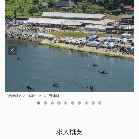
〈美郷町カヌー艇庫〉Photo: 野津研一
〈美郷町カヌー艇庫〉Photo: エスエス秋田広樹
〈まみきのさんの道の駅・佐川〉Photo: エスエス秋田広樹
〈丘の子ども園〉Photo: 新井達也
〈水道橋のオフィス〉Photo: エスエス海谷征生
〈蒜山そばの館〉Photo: エスエス秋田広樹
〈一之江のEmpress〉Photo: エスエス海谷征生
〈美郷町賑わい創出施設〉Photo: STUDIO YY
〈まこと東幼稚園〉Photo: STUDIO YY
〈息栖にぎわいテラス〉Photo: STUDIO YY
求人概要