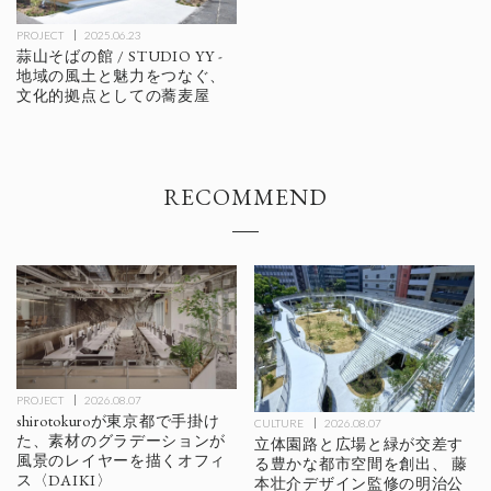
PROJECT
2025.06.23
蒜山そばの館 / STUDIO YY -
地域の風土と魅力をつなぐ、
文化的拠点としての蕎麦屋
RECOMMEND
PROJECT
2026.08.07
shirotokuroが東京都で手掛け
CULTURE
2026.08.07
た、素材のグラデーションが
立体園路と広場と緑が交差す
風景のレイヤーを描くオフィ
る豊かな都市空間を創出、 藤
ス〈DAIKI〉
本壮介デザイン監修の明治公