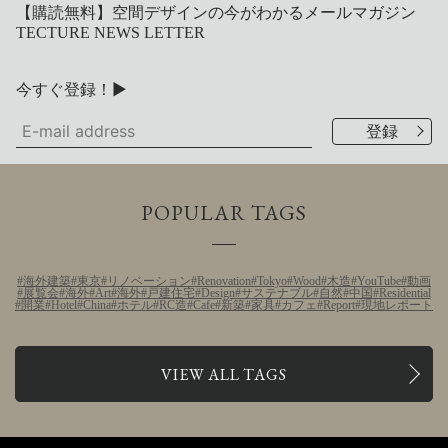
【購読無料】空間デザインの今がわかるメールマガジン
TECTURE NEWS LETTER
今すぐ登録！▶
POPULAR TAGS
海外建築
東京
リノベーション
Renovation
Tokyo
Wood
木造
YouTube
動画
展覧会
海外
Art
海外
戸建住宅
Design
サステナブル
自然
中国
Residential
開業
Hotel
China
ホテル
RC造
Cafe
新築
家具
カフェ
Report
現地レポート
VIEW ALL TAGS