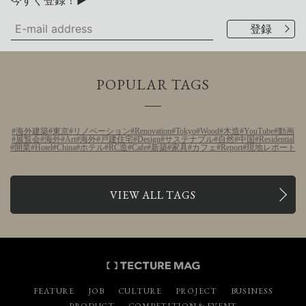
POPULAR TAGS
海外建築
東京
リノベーション
Renovation
Tokyo
Wood
木造
YouTube
動画
展覧会
海外
Art
海外
戸建住宅
Design
サステナブル
自然
中国
Residential
開業
Hotel
China
ホテル
RC造
Cafe
新築
家具
カフェ
Report
現地レポート
VIEW ALL TAGS
FEATURE
JOB
CULTURE
PROJECT
BUSINESS
PRODUCT
COMPETITION & EVENT