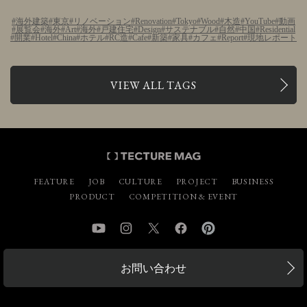
海外建築
東京
リノベーション
Renovation
Tokyo
Wood
木造
YouTube
動画
展覧会
海外
Art
海外
戸建住宅
Design
サステナブル
自然
中国
Residential
開業
Hotel
China
ホテル
RC造
Cafe
新築
家具
カフェ
Report
現地レポート
VIEW ALL TAGS
FEATURE
JOB
CULTURE
PROJECT
BUSINESS
PRODUCT
COMPETITION & EVENT
YouTube
Instagram
Twitter
Facebook
Pinterest
お問い合わせ