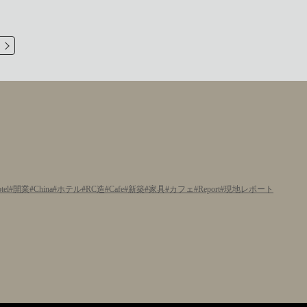
tel
開業
China
ホテル
RC造
Cafe
新築
家具
カフェ
Report
現地レポート