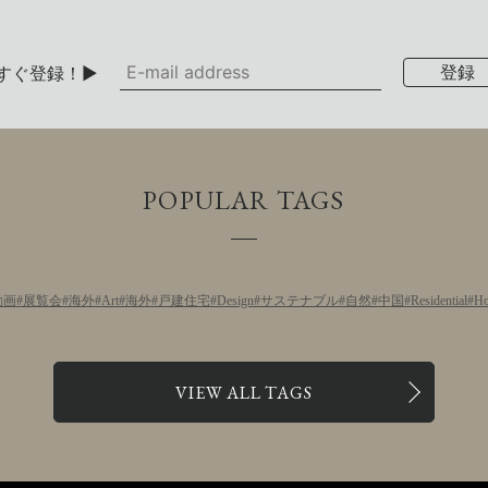
すぐ登録！▶
POPULAR TAGS
動画
展覧会
海外
Art
海外
戸建住宅
Design
サステナブル
自然
中国
Residential
Ho
VIEW ALL TAGS