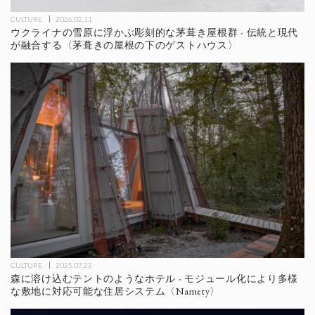
CULTURE
2026.02.11
ウクライナの雪原に浮かぶ彫刻的な茅葺き屋根群 - 伝統と現代
が融合する〈茅葺きの屋根の下のゲストハウス〉
CULTURE
2025.07.23
森に溶け込むテントのようなホテル - モジュール化により多様
な敷地に対応可能な住居システム〈Namety〉