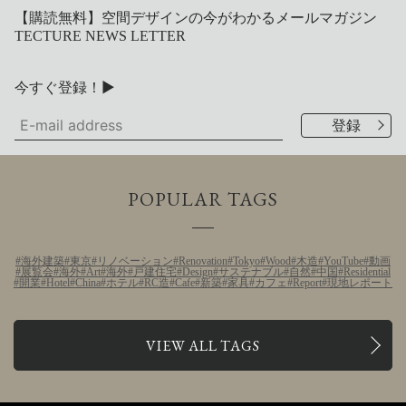
【購読無料】空間デザインの今がわかるメールマガジン
TECTURE NEWS LETTER
今すぐ登録！▶
POPULAR TAGS
海外建築
東京
リノベーション
Renovation
Tokyo
Wood
木造
YouTube
動画
展覧会
海外
Art
海外
戸建住宅
Design
サステナブル
自然
中国
Residential
開業
Hotel
China
ホテル
RC造
Cafe
新築
家具
カフェ
Report
現地レポート
VIEW ALL TAGS