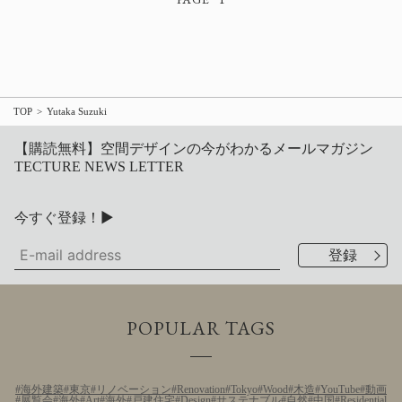
TOP
Yutaka Suzuki
【購読無料】空間デザインの今がわかるメールマガジン
TECTURE NEWS LETTER
今すぐ登録！▶
POPULAR TAGS
海外建築
東京
リノベーション
Renovation
Tokyo
Wood
木造
YouTube
動画
展覧会
海外
Art
海外
戸建住宅
Design
サステナブル
自然
中国
Residential