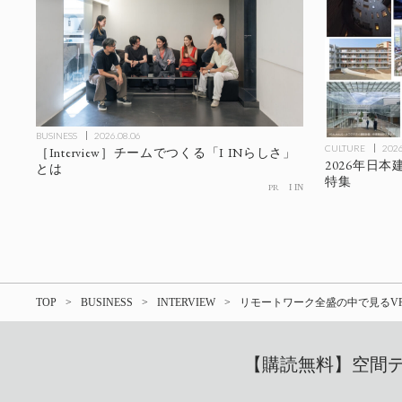
BUSINESS
2026.08.06
CULTURE
2026
［Interview］チームでつくる「I INらしさ」
2026年日
とは
特集
PR
I IN
TOP
BUSINESS
INTERVIEW
リモートワーク全盛の中で見るV
【購読無料】空間デザ