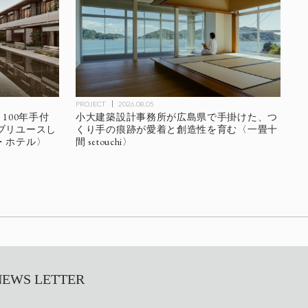
PROJECT
2026.08.05
、100年手付
小大建築設計事務所が広島県で手掛けた、つ
ブリユースし
くり手の痕跡が愛着と創造性を育む〈一畳十
・ホテル〉
間 setouchi〉
S LETTER