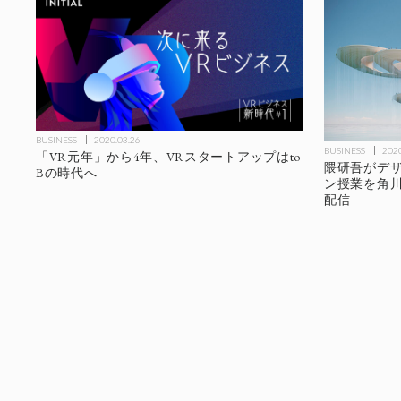
BUSINESS
2020.03.26
BUSINESS
2020
「VR元年」から4年、VRスタートアップはto
隈研吾がデザ
Bの時代へ
ン授業を角川
配信