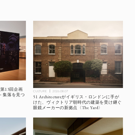
第13回企画
CULTURE
2026.08.07
－集落を見つ
51 Architectureがイギリス・ロンドンに手が
けた、ヴィクトリア朝時代の建築を受け継ぐ
眼鏡メーカーの新拠点〈The Yard〉