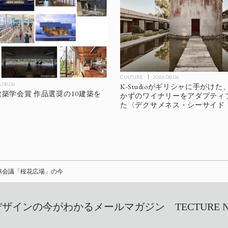
CULTURE
2026.08.06
.08.06
K-Studioがギリシャに手がけた
本建築学会賞 作品選奨の10建築を
かずのワイナリーをアダプティ
た〈デクサメネス・シーサイド
R会議「桜花広場」の今
インの今がわかるメールマガジン TECTURE NEW