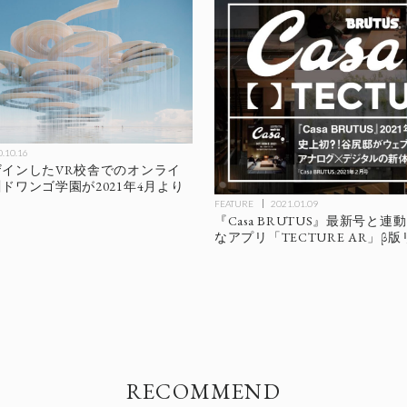
.10.16
インしたVR校舎でのオンライ
ドワンゴ学園が2021年4月より
FEATURE
2021.01.09
『Casa BRUTUS』最新号と
なアプリ「TECTURE AR」β
RECOMMEND