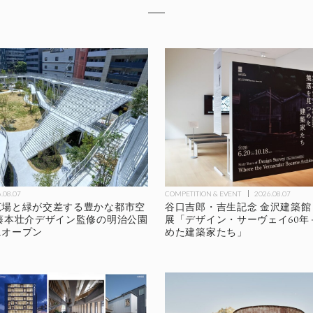
.08.07
COMPETITION & EVENT
2026.08.07
広場と緑が交差する豊かな都市空
谷口吉郎・吉生記念 金沢建築館 
藤本壮介デザイン監修の明治公園
展「デザイン・サーヴェイ60年
にオープン
めた建築家たち」