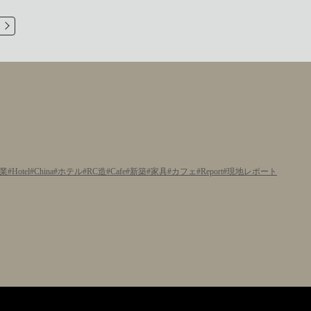
業
Hotel
China
ホテル
RC造
Cafe
新築
家具
カフェ
Report
現地レポート