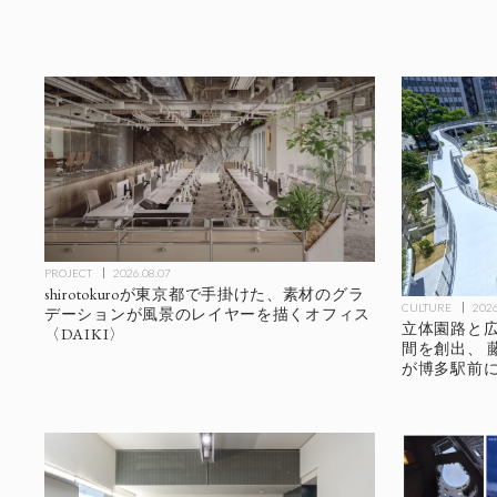
PROJECT
2026.08.07
shirotokuroが東京都で手掛けた、素材のグラ
CULTURE
2026
デーションが風景のレイヤーを描くオフィス
立体園路と
〈DAIKI〉
間を創出、 
が博多駅前