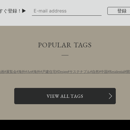
すぐ登録！▶
POPULAR TAGS
動画
展覧会
海外
Art
海外
戸建住宅
Design
サステナブル
自然
中国
Residential
開
VIEW ALL TAGS