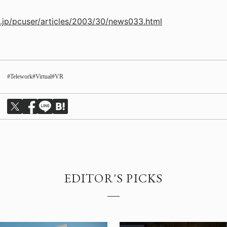
.jp/pcuser/articles/2003/30/news033.html
Telework
Virtual
VR
EDITOR'S PICKS