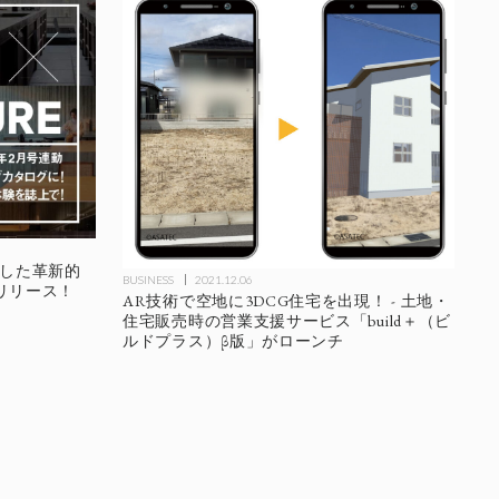
連動した革新的
BUSINESS
2021.12.06
版リリース！
AR技術で空地に3DCG住宅を出現！ - 土地・
住宅販売時の営業支援サービス「build＋（ビ
ルドプラス）β版」がローンチ