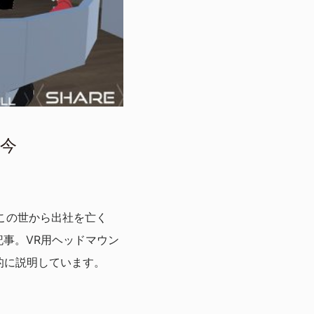
の今
VRでこの世から出社を亡く
事。VR用ヘッドマウン
的に説明しています。