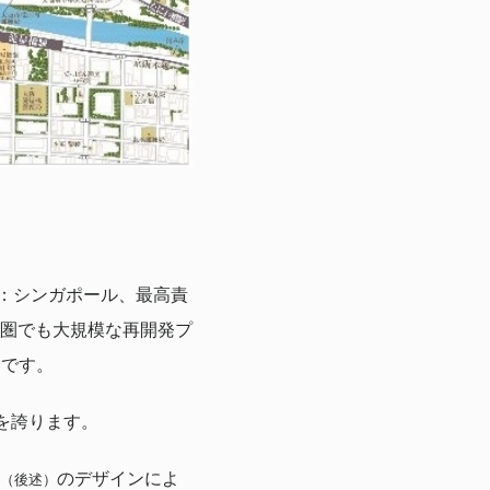
 / 本社：シンガポール、最高責
圏でも大規模な再開発プ
定です。
模を誇ります。
のデザインによ
（後述）