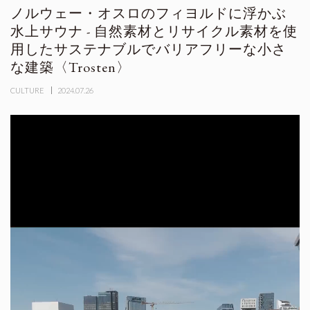
ノルウェー・オスロのフィヨルドに浮かぶ
水上サウナ - 自然素材とリサイクル素材を使
用したサステナブルでバリアフリーな小さ
な建築〈Trosten〉
CULTURE
2024.07.26
動
画
プ
レ
ー
ヤ
ー