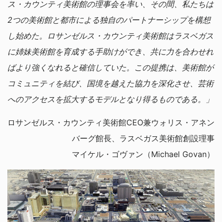
ス・カウンティ美術館の理事会を率い、その間、私たちは
2つの美術館と都市による独自のパートナーシップを構想
し始めた。ロサンゼルス・カウンティ美術館はラスベガス
に姉妹美術館を育成する手助けができ、共に力を合わせれ
ばより強くなれると確信していた。この提携は、美術館が
コミュニティを結び、国境を越えた協力を深化させ、芸術
へのアクセスを拡大するモデルとなり得るものである。」
ロサンゼルス・カウンティ美術館CEO兼ウォリス・アネン
バーグ館長、ラスベガス美術館創設理事
マイケル・ゴヴァン（Michael Govan）