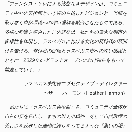
「フランシス・ケレによる比類なきデザインは、コミュニ
ティ中心の美術館という彼の卓越したビジョンと、当館を
取り巻く自然環境への深い理解を融合させたものである。
多様な影響を統合したこの建築は、私たちの偉大な都市の
多様性を体現し、ラスベガスにおける文化の新時代の幕開
けを告げる。寄付者の皆様とラスベガス市への深い感謝と
ともに、2029年のグランドオープンに向け確信をもって
前進していく。」
ラスベガス美術館エグゼクティブ・ディレクター
ヘザー・ハーモン（Heather Harmon）
「私たちは〈ラスベガス美術館〉を、コミュニティ全体が
自らの姿を見出し、まちの歴史や精神、そして自然環境の
美しさを反映した建物に誇りをもてるような『集いの場』