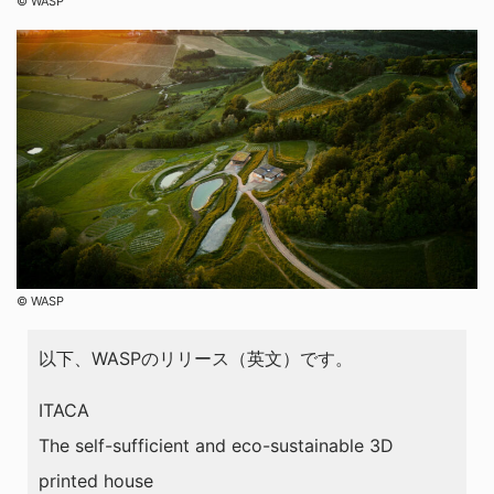
©︎ WASP
©︎ WASP
以下、WASPのリリース（英文）です。
ITACA
The self-sufficient and eco-sustainable 3D
printed house