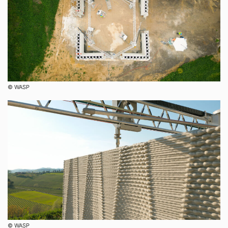
©︎ WASP
©︎ WASP