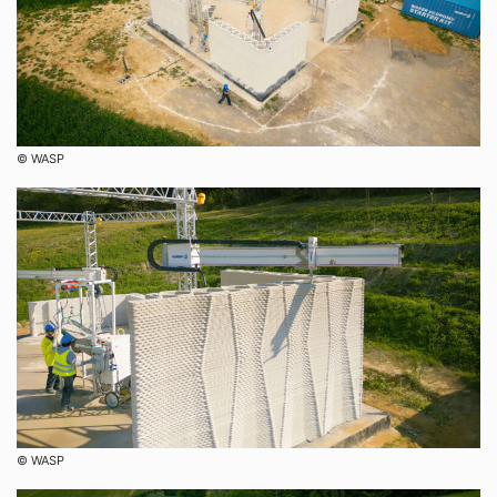
©︎ WASP
©︎ WASP