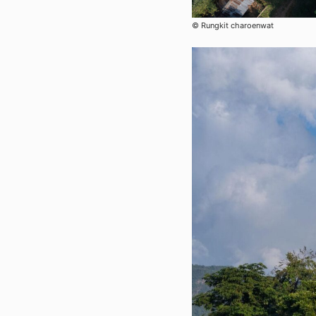
©︎ Rungkit charoenwat