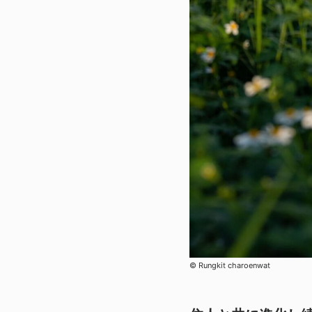
©︎ Rungkit charoenwat